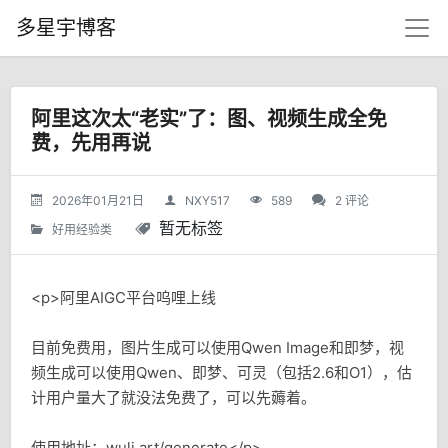
多星宇博客
阿里这次太“老实”了：图、视频生成全免
费，先用再说
2026年01月21日
NXY517
589
2 评论
暂无标签
好用经验类
<p>阿里AIGC平台呜哩上线
目前免费用，图片生成可以使用Qwen Image和即梦，视
频生成可以使用Qwen、即梦、可灵（包括2.6和O1），估
计用户量大了就没法免费了，可以先薅着。
使用地址：wuli.art/generate</p>